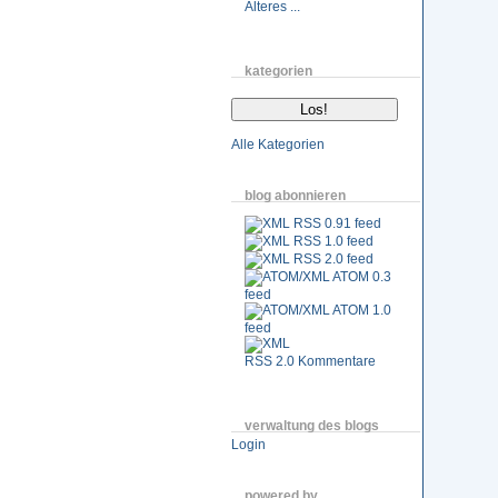
Älteres ...
kategorien
Alle Kategorien
blog abonnieren
RSS 0.91 feed
RSS 1.0 feed
RSS 2.0 feed
ATOM 0.3
feed
ATOM 1.0
feed
RSS 2.0 Kommentare
verwaltung des blogs
Login
powered by