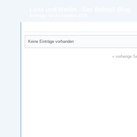
Lena und Merlin - Der Bobtail Blog
Einträge für November 2025
Keine Einträge vorhanden
« vorherige Se